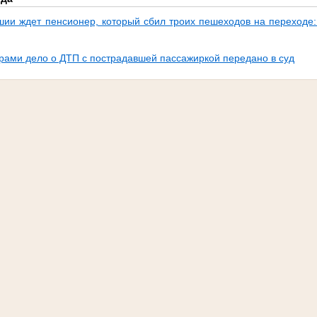
шии ждет пенсионер, который сбил троих пешеходов на переходе: 
рами дело о ДТП с пострадавшей пассажиркой передано в суд