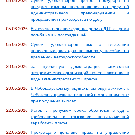
05.06.2026
Судом удовлетворён протест прокурора на
предмет отмены постановления по делу об
административном правонарушении и
прекращения производства по делу
05.06.2026
Вынесено решение суда по делу о ДТП с тремя
погибшими и пострадавшей
05.06.2026
Судом удовлетворен иск о взыскании
понесенных расходов на выплату пособия по
временной нетрудоспособности
28.05.2026
За публичную демонстрацию символики
экстремистских организаций понес наказание в
виде административного штрафа
28.05.2026
В Чебоксарском муниципальном округе житель г.
Чебоксары признана виновной в мошенничестве
при получении выплат
22.05.2026
Истец с пропуском срока обратился в суд с
требованием о взыскании невыплаченной
заработной платы.
22.05.2026
Прекращено действие права на управление